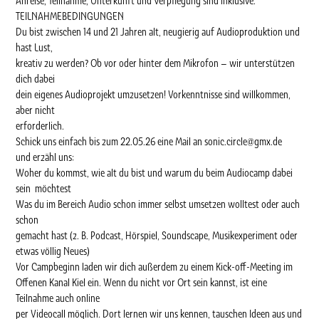
Anreise, Teilnahme, Unterkunft und Verpflegung sind inklusive.
TEILNAHMEBEDINGUNGEN
Du bist zwischen 14 und 21 Jahren alt, neugierig auf Audioproduktion und
hast Lust,
kreativ zu werden? Ob vor oder hinter dem Mikrofon – wir unterstützen
dich dabei
dein eigenes Audioprojekt umzusetzen! Vorkenntnisse sind willkommen,
aber nicht
erforderlich.
Schick uns einfach bis zum 22.05.26 eine Mail an sonic.circle@gmx.de
und erzähl uns:
Woher du kommst, wie alt du bist und warum du beim Audiocamp dabei
sein möchtest
Was du im Bereich Audio schon immer selbst umsetzen wolltest oder auch
schon
gemacht hast (z. B. Podcast, Hörspiel, Soundscape, Musikexperiment oder
etwas völlig Neues)
Vor Campbeginn laden wir dich außerdem zu einem Kick-off-Meeting im
Offenen Kanal Kiel ein. Wenn du nicht vor Ort sein kannst, ist eine
Teilnahme auch online
per Videocall möglich. Dort lernen wir uns kennen, tauschen Ideen aus und